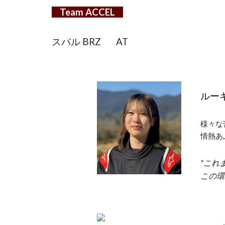
Team ACCEL
スバル BRZ
AT
ルー
様々な
情熱あ
"これ
この環