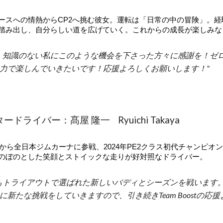
ースへの情熱からCP2へ挑む彼女。運転は「日常の中の冒険」。
踏み出し、自分らしい道を広げていく。これからの成長が楽しみな
、知識のない私にこのような機会を下さった方々に感謝を！ゼ
力で楽しんでいきたいです！応援よろしくお願いします！"
ードライバー：髙屋 隆一 Ryuichi Takaya
8年から全日本ジムカーナに参戦、2024年PE2クラス初代チャンピ
のぼのとした笑顔とストイックな走りが好対照なドライバー。
もトライアウトで選ばれた新しいバディとシーズンを戦います。
に新たな挑戦をしていきますので、引き続きTeam Boostの応