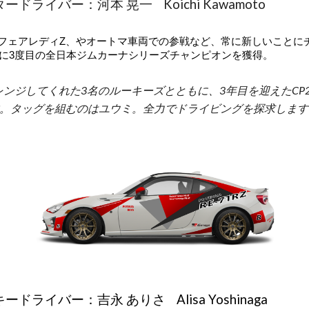
ードライバー：河本 晃一 Koichi Kawamoto
フェアレディZ、やオートマ車両での参戦など、常に新しいことにチャレン
5年に3度目の全日本ジムカーナシリーズチャンピオンを獲得。
レンジしてくれた3名のルーキーズとともに、3年目を迎えたCP2
。タッグを組むのはユウミ。全力でドライビングを探求します
ードライバー：吉永 ありさ Alisa Yoshinaga