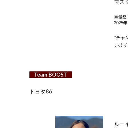
マスタ
重量級
202
"チャ
います
Team
BOOST
トヨタ86
ルーキ