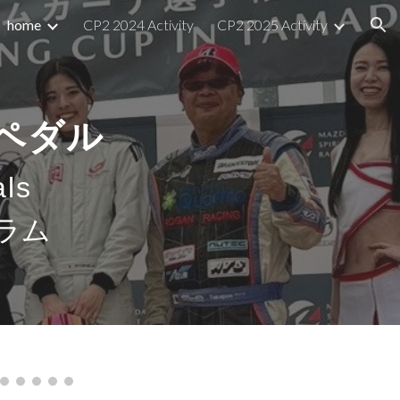
home
CP2 2024 Activity
CP2 2025 Activity
ion
2ペダル
als
ラム