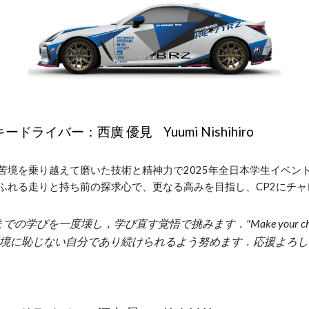
キードライバー：
西廣 優見 Yuumi Nishihiro
苦境を乗り越えて磨いた技術と精神力で2025年全日本学生イベン
ふれる走りと持ち前の探求心で、更なる高みを目指し、CP2にチャ
までの学びを一度壊し，学び直す覚悟で挑みます．"Make your 
境に恥じない自分であり続けられるよう努めます．応援よろし