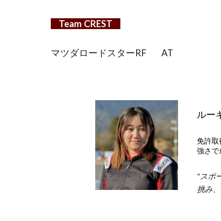
Team
CREST
マツダロードスターRF
AT
ルーキ
免許取
強さで
"スポー
挑み、