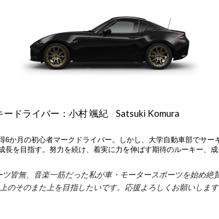
ードライバー：小村 颯紀 Satsuki Komura
得6か月の初心者マークドライバー。しかし、大学自動車部でサー
成長を目指す。努力を続け、着実に力を伸ばす期待のルーキー、成
ツ皆無、音楽一筋だった私が車・モータースポーツを始め絶賛陶酔中。Stay
上のそのまた上を目指したいです。応援よろしくお願いします