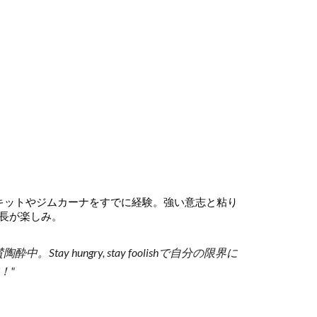
キットやジムカーナをすでに経験。強い意志と粘り
長が楽しみ。
 hungry, stay foolishで自分の限界に
！"