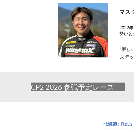
マスタ
202
勢いと
"新し
ステッ
CP2 202
6
参戦予定レース