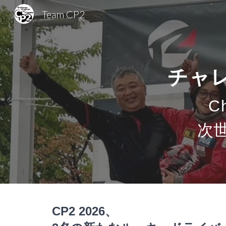
Team CP2
Sk
チャレ
Ch
次
CP2 202
6
、