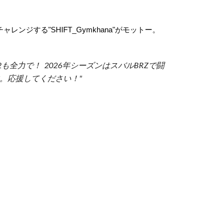
ジする"SHIFT_Gymkhana"がモットー。
も全力で！ 2026年シーズンはスバルBRZで闘
。応援してください！"