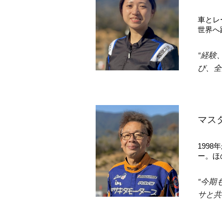
車とレ
世界へ
"経験
び、全
マスタ
199
ー。ほ
"今期
サと共