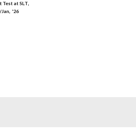
t Test
at SLT
,
/
Jan
, '2
6